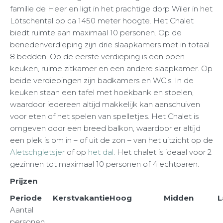
familie de Heer en ligt in het prachtige dorp Wiler in het
Lötschental op ca 1450 meter hoogte. Het Chalet
biedt ruimte aan maximaal 10 personen. Op de
benedenverdieping zijn drie slaapkamers met in totaal
8 bedden. Op de eerste verdieping is een open
keuken, ruime zitkamer en een andere slaapkamer. Op
beide verdiepingen zijn badkamers en WC’s. In de
keuken staan een tafel met hoekbank en stoelen,
waardoor iedereen altijd makkelijk kan aanschuiven
voor eten of het spelen van spelletjes. Het Chalet is
omgeven door een breed balkon, waardoor er altijd
een plek is om in – of uit de zon – van het uitzicht op de
Aletschgletsjer
of op
het dal
. Het chalet is ideaal voor 2
gezinnen tot maximaal 10 personen of 4 echtparen.
Prijzen
Periode
Kerstvakantie
Hoog
Midden
L
Aantal
personen