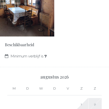
Beschikbaarheid
Minimum verblijf is
7
augustus
2026
M
D
W
D
V
Z
Z
1
2