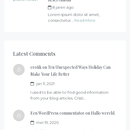
8 jaren ago
by
max
Lorem ipsum dolor sit amet,
consectetur...
Read More
Latest Comments
erotik on
Ten Unexpected Ways Holiday Can
Make Your Life Better
jan 11, 2021
I used to be able to find good information
from your blog articles. Cristi…
Een WordPress commentator on
Hallo wereld.
mei 19, 2020