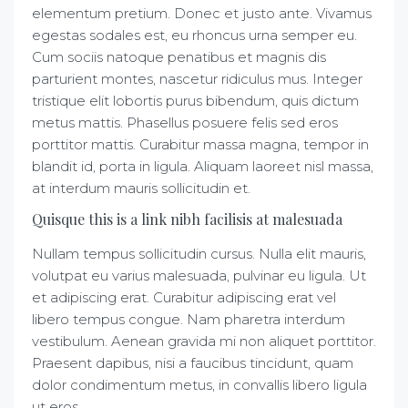
elementum pretium. Donec et justo ante. Vivamus
egestas sodales est, eu rhoncus urna semper eu.
Cum sociis natoque penatibus et magnis dis
parturient montes, nascetur ridiculus mus. Integer
tristique elit lobortis purus bibendum, quis dictum
metus mattis. Phasellus posuere felis sed eros
porttitor mattis. Curabitur massa magna, tempor in
blandit id, porta in ligula. Aliquam laoreet nisl massa,
at interdum mauris sollicitudin et.
Quisque this is a link nibh facilisis at malesuada
Nullam tempus sollicitudin cursus. Nulla elit mauris,
volutpat eu varius malesuada, pulvinar eu ligula. Ut
et adipiscing erat. Curabitur adipiscing erat vel
libero tempus congue. Nam pharetra interdum
vestibulum. Aenean gravida mi non aliquet porttitor.
Praesent dapibus, nisi a faucibus tincidunt, quam
dolor condimentum metus, in convallis libero ligula
ut eros.