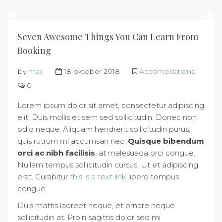
Seven Awesome Things You Can Learn From
Booking
by
max
18 oktober 2018
Accomodations
0
Lorem ipsum dolor sit amet, consectetur adipiscing
elit. Duis mollis et sem sed sollicitudin. Donec non
odio neque. Aliquam hendrerit sollicitudin purus,
quis rutrum mi accumsan nec.
Quisque bibendum
orci ac nibh facilisis
, at malesuada orci congue.
Nullam tempus sollicitudin cursus. Ut et adipiscing
erat. Curabitur
this is a text link
libero tempus
congue.
Duis mattis laoreet neque, et ornare neque
sollicitudin at. Proin sagittis dolor sed mi