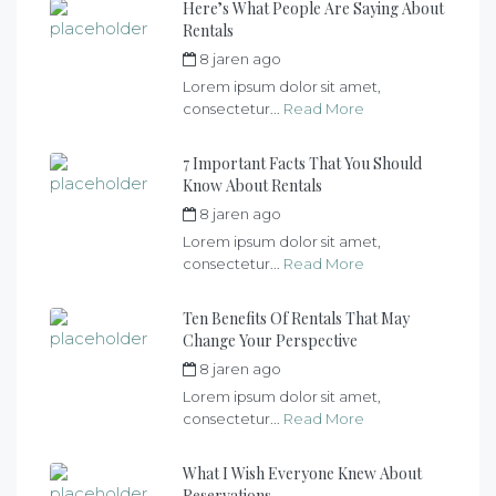
Here’s What People Are Saying About
Rentals
8 jaren ago
by
max
Lorem ipsum dolor sit amet,
consectetur...
Read More
7 Important Facts That You Should
Know About Rentals
8 jaren ago
by
max
Lorem ipsum dolor sit amet,
consectetur...
Read More
Ten Benefits Of Rentals That May
Change Your Perspective
8 jaren ago
by
max
Lorem ipsum dolor sit amet,
consectetur...
Read More
What I Wish Everyone Knew About
Reservations